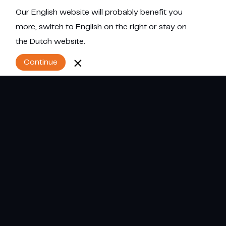
Our English website will probably benefit you
Menu
more, switch to English on the right or stay on
the Dutch website.
Continue
Trainingen
Kennisseminars en trainingen bij u op
locatie
Wilt u en uw team meer weten over
luchtbevochtiging en waterbehandeling?